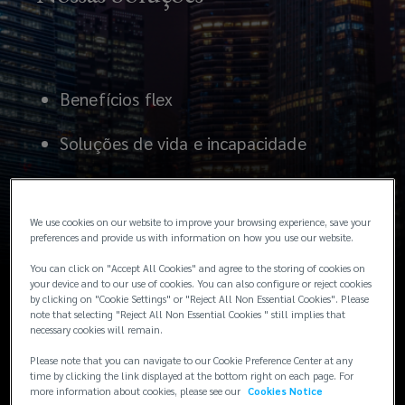
negócios
que
Benefícios flex
aumenta
Soluções de vida e incapacidade
o
Benefícios executivos
valor
We use cookies on our website to improve your browsing experience, save your
Soluções globais de pessoas
preferences and provide us with information on how you use our website.
percebido
You can click on "Accept All Cookies" and agree to the storing of cookies on
Principais benefícios para a saúde
your device and to our use of cookies. You can also configure or reject cookies
e
by clicking on "Cookie Settings" or "Reject All Non Essential Cookies". Please
note that selecting "Reject All Non Essential Cookies " still implies that
necessary cookies will remain.
ajuda
Please note that you can navigate to our Cookie Preference Center at any
Pbm
time by clicking the link displayed at the bottom right on each page. For
a
more information about cookies, please see our
Cookies Notice