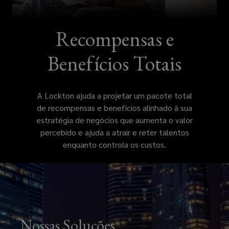
total
de
Recompensas e
recompensas
Benefícios Totais
e
A Lockton ajuda a projetar um pacote total
benefícios
de recompensas e benefícios alinhado à sua
estratégia de negócios que aumenta o valor
alinhado
percebido e ajuda a atrair e reter talentos
enquanto controla os custos.
à
sua
estratégia
Nossas Soluções
de