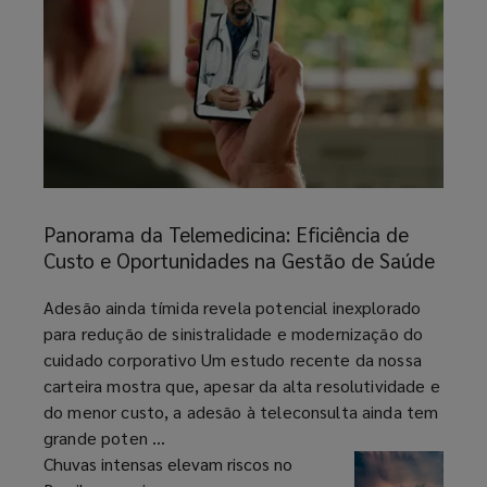
Panorama
da
Panorama da Telemedicina: Eficiência de
Telemedicina:
Custo e Oportunidades na Gestão de Saúde
Eficiência
de
article
Adesão ainda tímida revela potencial inexplorado
Custo
para redução de sinistralidade e modernização do
e
cuidado corporativo Um estudo recente da nossa
Oportunidades
carteira mostra que, apesar da alta resolutividade e
na
do menor custo, a adesão à teleconsulta ainda tem
Gestão
grande poten ...
de
Chuvas intensas elevam riscos no