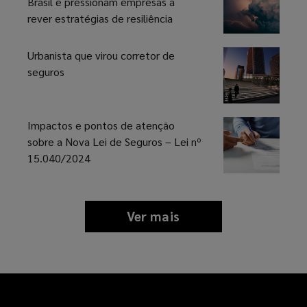
Saúde
Brasil e pressionam empresas a
rever estratégias de resiliência
Urbanista que virou corretor de
seguros
Impactos e pontos de atenção
sobre a Nova Lei de Seguros – Lei nº
15.040/2024
Ver mais
news
and
insights