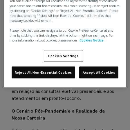
apesar da alta resolutividade e do menor custo, a
You can click on "Accept All Cookies" and agree to the storing of cookies on
your device and to our use of cookies. You can also configure or reject cookies
adesão à teleconsulta ainda tem grande potencial
by clicking on "Cookie Settings" or "Reject All Non Essential Cookies". Please
de crescimento.
note that selecting "Reject All Non Essential Cookies " still implies that
necessary cookies will remain.
A digitalização da saúde ampliou as possibilidades
Please note that you can navigate to our Cookie Preference Center at any
para a gestão de benefícios corporativos. Para
time by clicking the link displayed at the bottom right on each page. For
more information about cookies, please see our
Cookies Notice
compreender o impacto real dessa transformação,
analisamos detalhadamente o uso da telemedicina
nos últimos 12 meses, a partir dos dados de sinistro
Cookies Settings
das principais operadoras do mercado — Amil,
Unimed Nacional, Grupo NotreDame Intermédica,
Reject All Non-Essential Cookies
Accept All Cookies
Seguros Unimed e SulAmérica. O objetivo foi
comparar a representatividade das teleconsultas
em relação às consultas eletivas presenciais e aos
atendimentos em pronto-socorro.
O Cenário Pós-Pandemia e a Realidade da
Nossa Carteira