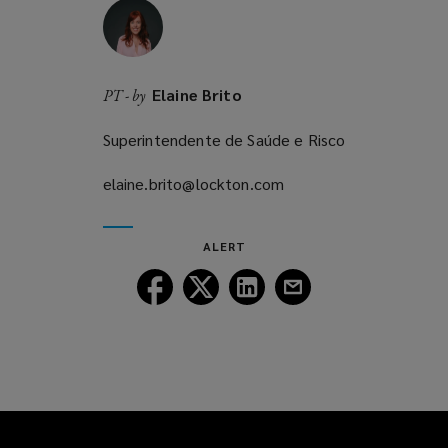
Elaine Brito
PT - by
Superintendente de Saúde e Risco
elaine.brito@lockton.com
(opens
a
new
ALERT
window)
Follow
Follow
Follow
Follow
Lockton
Lockton
Lockton
Lockton
on
on
on
on
Facebook
Twitter
LinkedIn
Email