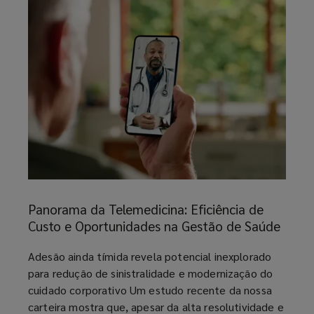
Panorama
da
Panorama da Telemedicina: Eficiência de
Telemedicina:
Custo e Oportunidades na Gestão de Saúde
Eficiência
de
article
Adesão ainda tímida revela potencial inexplorado
Custo
para redução de sinistralidade e modernização do
e
cuidado corporativo Um estudo recente da nossa
Oportunidades
carteira mostra que, apesar da alta resolutividade e