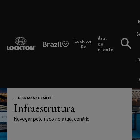
Skip
to
main
content
(opens
S
Infraestrutura,
Área
a
Lockton
Brazil
do
new
Re
cliente
Risk
window)
I
Management
—
RISK MANAGEMENT
Infraestrutura
Navegar pelo risco no atual cenário