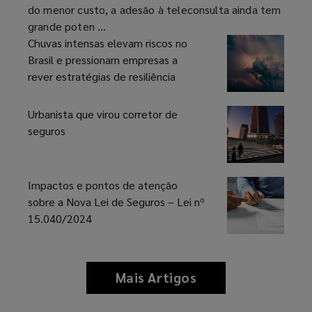
na
do menor custo, a adesão à teleconsulta ainda tem
Gestão
grande poten ...
de
Chuvas intensas elevam riscos no
Saúde
Brasil e pressionam empresas a
rever estratégias de resiliência
Urbanista que virou corretor de
seguros
Impactos e pontos de atenção
sobre a Nova Lei de Seguros – Lei nº
15.040/2024
Mais Artigos
news
and
insights