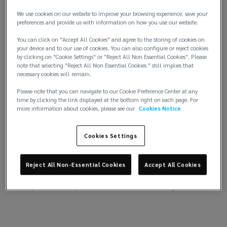
We use cookies on our website to improve your browsing experience, save your
preferences and provide us with information on how you use our website.
Nossos profissionais são reconhecidos no mercado
You can click on "Accept All Cookies" and agree to the storing of cookies on
e
reunimos ex-Risk Managers e consultores
your device and to our use of cookies. You can also configure or reject cookies
by clicking on "Cookie Settings" or "Reject All Non Essential Cookies". Please
com experiência na gestão de riscos e seguros
note that selecting "Reject All Non Essential Cookies " still implies that
de diferentes empresas do segmento.
necessary cookies will remain.
Please note that you can navigate to our Cookie Preference Center at any
Somos especialistas na indústria e fazemos parte
time by clicking the link displayed at the bottom right on each page. For
dela, afinal, somos membros da ABDIB –
more information about cookies, please see our
Cookies Notice
Associação Brasileira de Infraestrutura e Indústrias
de Base.
Cookies Settings
A experiência acumulada e capital intelectual são as
ferramentas que permitem à Lockton entregar a
Reject All Non-Essential Cookies
Accept All Cookies
seus clientes serviços de consultoria além da
simples colocação do risco no mercado segurador.