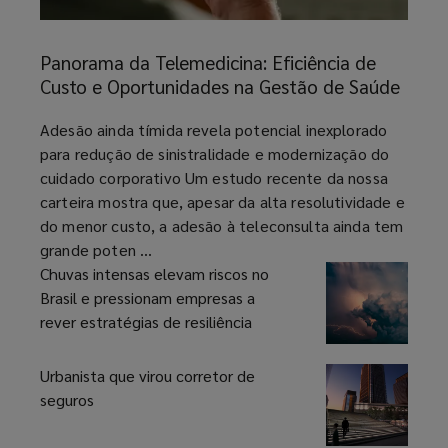
Panorama
da
Panorama da Telemedicina: Eficiência de
Telemedicina:
Custo e Oportunidades na Gestão de Saúde
Eficiência
de
article
Adesão ainda tímida revela potencial inexplorado
Custo
para redução de sinistralidade e modernização do
e
cuidado corporativo Um estudo recente da nossa
Oportunidades
carteira mostra que, apesar da alta resolutividade e
na
do menor custo, a adesão à teleconsulta ainda tem
Gestão
grande poten ...
de
Chuvas intensas elevam riscos no
Saúde
Brasil e pressionam empresas a
rever estratégias de resiliência
Urbanista que virou corretor de
seguros