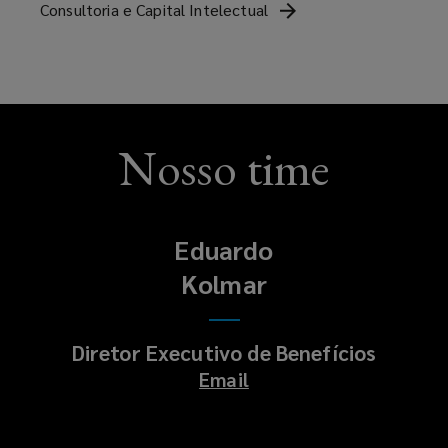
Consultoria e Capital
Intelectual
toda
a
diretoria
Nosso time
para
o
Eduardo
dia
Kolmar
a
dia,
Diretor Executivo de Benefícios
Email
tornando