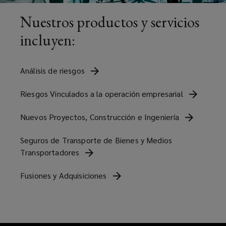
Nuestros productos y servicios
basadas
incluyen:
en
el
Análisis de
riesgos
mejor
Riesgos Vinculados a la operación
empresarial
asesoramiento
Nuevos Proyectos, Construcción e
Ingeniería
y
Seguros de Transporte de Bienes y Medios
Transportadores
análisis
Fusiones y
Adquisiciones
disponibles.