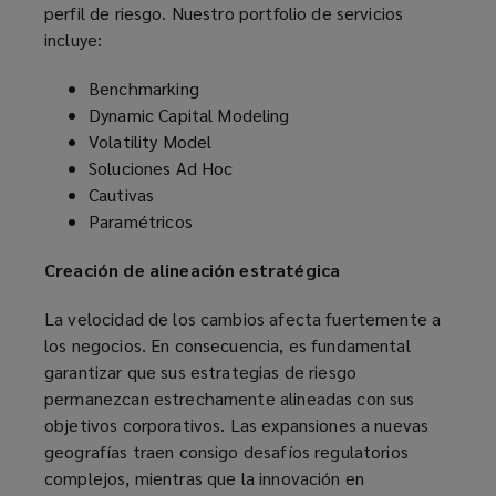
perfil de riesgo.
Nuestro portfolio de servicios
para
incluye:
conocer
Benchmarking
Dynamic Capital Modeling
el
Volatility Model
Soluciones Ad Hoc
Costo
Cautivas
Paramétricos
Total
Creación de alineación estratégica
del
La velocidad de los cambios afecta fuertemente a
Riesgo
los negocios. En consecuencia, es fundamental
garantizar que sus estrategias de riesgo
(TCOR)
permanezcan estrechamente alineadas con sus
objetivos corporativos. Las expansiones a nuevas
en
geografías traen consigo desafíos regulatorios
complejos, mientras que la innovación en