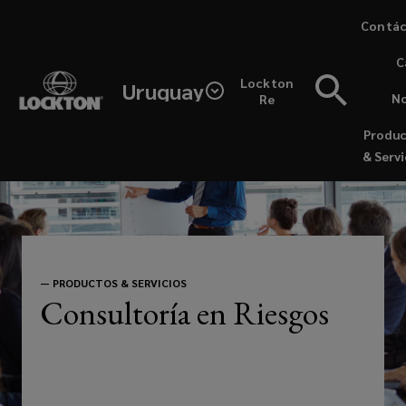
Skip
Contác
to
(opens
C
main
a
Lockton
content
Uruguay
new
No
Re
Una
window
Produ
estrategia
& Servi
de
riesgo
efectiva
—
PRODUCTOS & SERVICIOS
Consultoría en Riesgos
depende
de