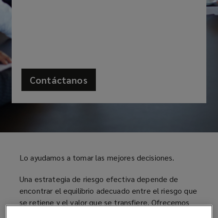
encontrar
el
equilibrio
adecuado
Contáctanos
entre
el
riesgo
Lo ayudamos a tomar las mejores decisiones.
que
Una estrategia de riesgo efectiva depende de
se
encontrar el equilibrio adecuado entre el riesgo que
se retiene y el valor que se transfiere. Ofrecemos
retiene
nuestro servicio para conocer el Costo Total del