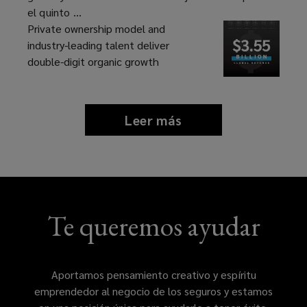
el quinto ...
Private ownership model and
industry-leading talent deliver
double-digit organic growth
Leer más
news
and
insights
Te queremos ayudar
Aportamos pensamiento creativo y espíritu
emprendedor al negocio de los seguros y estamos