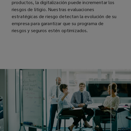
su
productos, la digitalización puede incrementar los
riesgos de litigio. Nuestras evaluaciones
negocio,
estratégicas de riesgo detectan la evolución de su
empresa para garantizar que su programa de
lo
riesgos y seguros estén optimizados.
cual
le
permite
tomar
decisiones
más
informadas