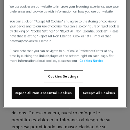
Riesgo (TCOR) en su negocio, lo cual le permite
We use cookies on our website to improve your browsing experience, save your
y
tomar decisiones más informadas basadas en el
preferences and provide us with information on how you use our website.
mejor asesoramiento y análisis disponibles.
You can click on "Accept All Cookies" and agree to the storing of cookies on
el
your device and to our use of cookies. You can also configure or reject cookies
Comenzamos por conocer su negocio
by clicking on "Cookie Settings" or "Reject All Non Essential Cookies". Please
note that selecting "Reject All Non Essential Cookies " still implies that
valor
necessary cookies will remain.
Nuestra profunda experiencia en los diversos
sectores industriales nos permite entender
Please note that you can navigate to our Cookie Preference Center at any
que
time by clicking the link displayed at the bottom right on each page. For
rápidamente lo que es importante para su empresa,
more information about cookies, please see our
Cookies Notice
tanto financiera como estratégicamente.
se
Cookies Settings
Utilizamos una serie de herramientas analíticas
transfiere.
disponibles, ya sea identificando el mayor impacto
de sus inversiones en la mitigación de riesgos, o
Reject All Non-Essential Cookies
Accept All Cookies
Ofrecemos
modelando sus niveles de retención para
determinar la mejor estrategia de financiación de
nuestro
riesgos. De esa manera, nuestro enfoque le
permitirá establecer la tolerancia al riesgo de su
servicio
empresa permitiendo una mayor claridad de su