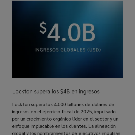
Lockton
supera
Lockton supera los $4B en ingresos
los
$4B
article
Lockton supera los 4.000 billones de dólares de
en
ingresos en el ejercicio fiscal de 2025, impulsado
ingresos
por un crecimiento orgánico líder en el sector y un
enfoque implacable en los clientes. La alineación
global y los nombramientos de ejecutivos impulsan