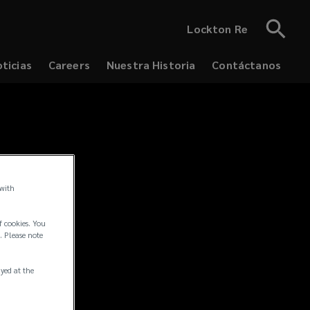
Lockton Re
ticias
Careers
Nuestra Historia
Contáctanos
 with
f cookies. You
. Please note
ayed at the