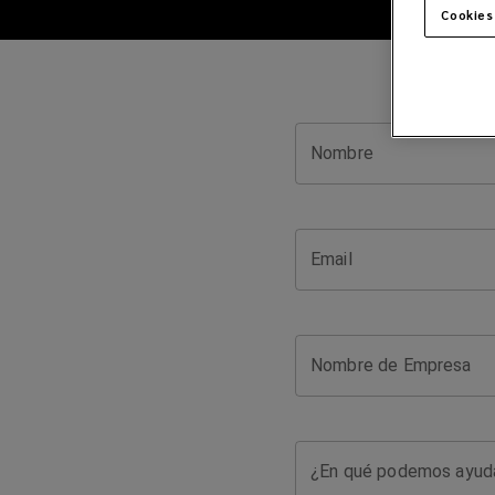
ponerse
Cookies
en
contacto
con
Nombre
el
equipo
Email
de
Lockton
Nombre de Empresa
Argentina
¿En qué podemos ayud