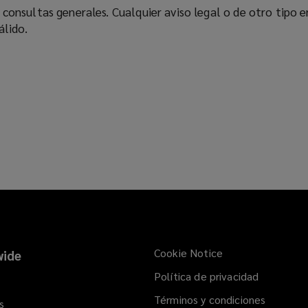
 consultas generales. Cualquier aviso legal o de otro tipo 
p
álido.
e
n
s
a
n
e
w
w
i
n
d
o
w
)
Cookie Notice
ide
Política de privacidad
Términos y condiciones
s