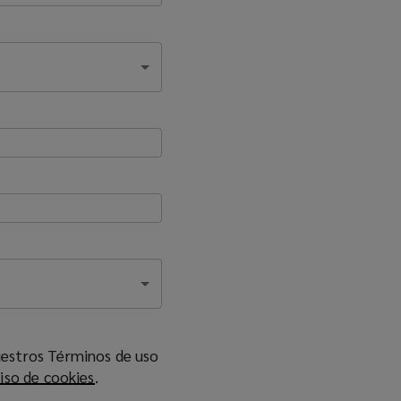
uestros Términos de uso
iso de cookies
(
.
o