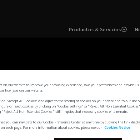
Productos & Servicios
No
Contáctanos
es on our website to improve your browsing experience, save your preferences and provide us
on how you use our website.
 on "Accept All Cookies" and agree to the storing of cookies on your device and to our use o
igure or reject cookies by clicking on "Cookie Settings" or "Reject All Non Essential Cookies"
g "Reject All Non Essential Cookies " still implies that necessary cookies will remain.
hat you can navigate to our Cookie Preference Center at any time by clicking the link displ
 on each page. For more information about cookies, please see our
Cookies Notice