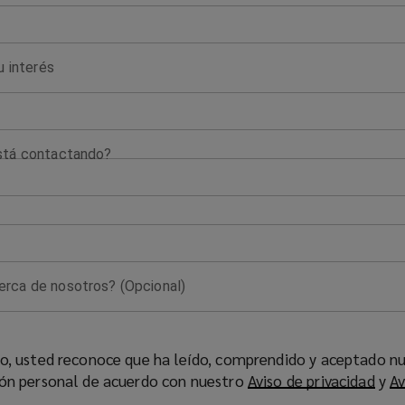
u interés
stá contactando?
rca de nosotros? (Opcional)
io, usted reconoce que ha leído, comprendido y aceptado n
ión personal de acuerdo con nuestro
Aviso de privacidad
(
y
Av
o