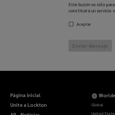
Este buzón es sólo para
constituirá un servicio v
Aceptar
Enviar Mensaje
Página inicial
Worldw
Unite a Lockton
Global
United State
AR - Noticias