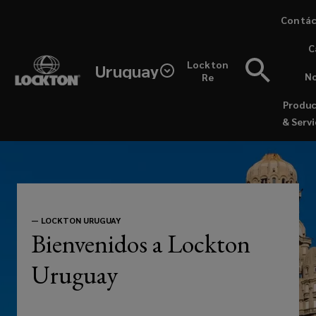
Skip
Contác
to
(opens
C
main
a
Lockton
content
Uruguay
new
No
Re
Lockton
window
Produ
es
& Servi
el
corredor
de
—
LOCKTON URUGUAY
Bienvenidos a Lockton
seguros
Uruguay
privado