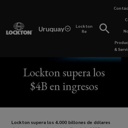
Skip
Contác
to
(opens
C
main
a
Lockton
content
Uruguay
new
No
Re
window
Produ
& Servi
ES - NEWS / JUNE 16, 2025
Lockton supera los
$4B en ingresos
Lockton supera los 4.000 billones de dólares