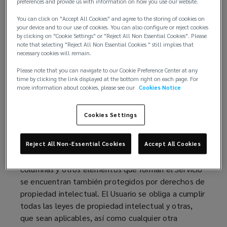
con propósitos ilegales; y (iii) no interferir o
preferences and provide us with information on how you use our website.
intervenir redes conectadas al Servicio.
You can click on "Accept All Cookies" and agree to the storing of cookies on
your device and to our use of cookies. You can also configure or reject cookies
2. Propiedad Intelectual. Este Sitio Web, incluyendo
by clicking on "Cookie Settings" or "Reject All Non Essential Cookies". Please
note that selecting "Reject All Non Essential Cookies " still implies that
pero sin limitarse a su texto, contenidos,
necessary cookies will remain.
fotografías, videos, audio y gráfica (el "Servicio"),
está protegido por derechos de propiedad
Please note that you can navigate to our Cookie Preference Center at any
time by clicking the link displayed at the bottom right on each page. For
intelectual, marcas, tratados internacionales y/u
more information about cookies, please see our
Cookies Notice
otros derechos de propiedad intelectual o industrial
y por las leyes de México y de otros países, según
Cookies Settings
sea aplicable. El Servicio está también protegido
como un trabajo colectivo o una compilación bajo
las leyes de propiedad intelectual mexicanas y otras
Reject All Non-Essential Cookies
Accept All Cookies
leyes y tratados. Todos los artículos individuales,
columnas y otros elementos que forman el Servicio
se encuentran también protegidos por derechos de
propiedad intelectual. El Usuario se obliga a cumplir
todas las leyes de propiedad intelectual y otras,
que sean aplicables, así como cualquier otra