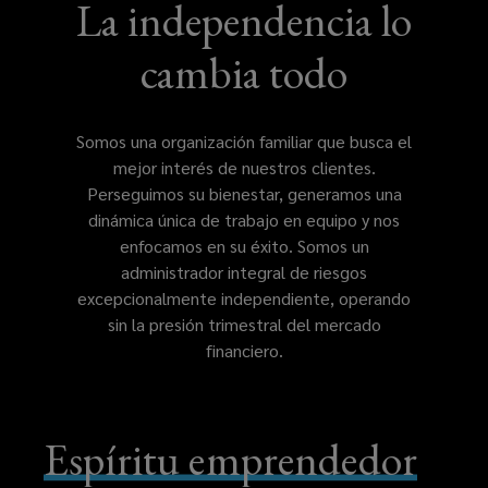
más
La independencia lo
grande
cambia todo
del
Somos una organización familiar que busca el
mundo,
mejor interés de nuestros clientes.
Perseguimos su bienestar, generamos una
lo
dinámica única de trabajo en equipo y nos
enfocamos en su éxito. Somos un
que
administrador integral de riesgos
excepcionalmente independiente, operando
le
sin la presión trimestral del mercado
financiero.
otorga
a
Espíritu emprendedor
la