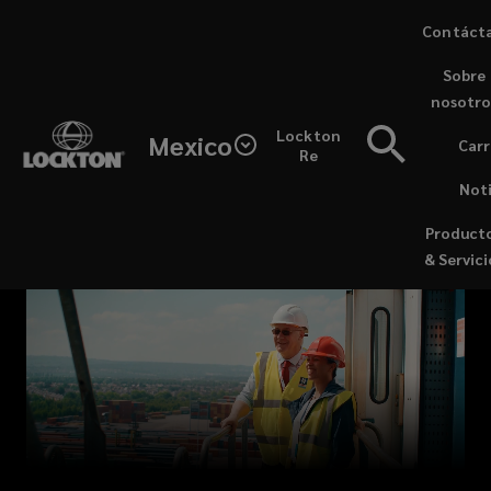
Skip
Contáct
to
Sobre
main
nosotro
content
Lockton
Lockton
Mexico
Carr
Re
es
Noti
la
Product
& Servici
correduría
de
seguros
familiar