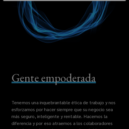
interés
de
sus
clientes
y
Gente empoderada
asociados.
Tenemos una inquebrantable ética de trabajo y nos
esforzamos por hacer siempre que su negocio sea
más seguro, inteligente y rentable. Hacemos la
diferencia y por eso atraemos a los colaboradores