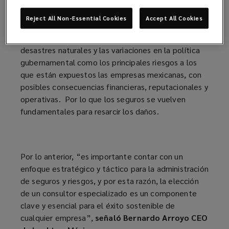
Reject All Non-Essential Cookies
Accept All Cookies
De manera local, la Confederación de Cámaras
Industriales (CONCAMIN) señala a la inseguridad, los
desastres naturales y las variaciones en la política
gubernamental como los principales riesgos a los
que están expuestos las empresas mexicanas, con
posibles consecuencias financieras, reputacionales y
operativas. Por lo que los seguros se vuelven
fundamentales para resarcir los daños.
Por lo anterior, “es importante contar con un
enfoque estratégico y táctico para la administración
de seguros y riesgos, y por esta razón, la elección
de un consultor especializado es un componente
clave y esencial para el éxito sostenible de
cualquier empresa”,
señaló Bernardo Arroyo CEO