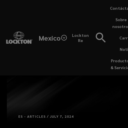
Skip
Contáct
to
Sobre
main
nosotro
content
Lockton
Mexico
Carr
Re
Noti
Product
& Servici
ES - ARTICLES / JULY 7, 2024