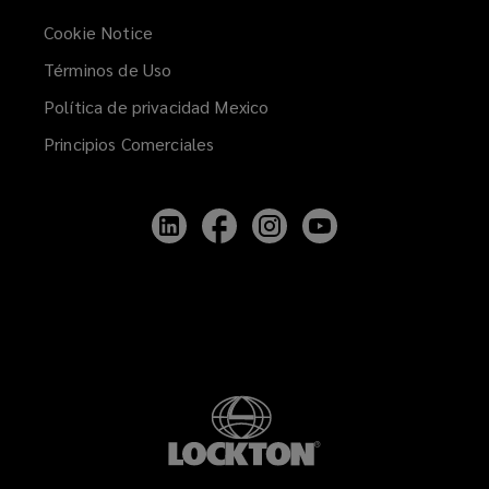
Cookie Notice
Términos de Uso
Política de privacidad Mexico
Principios Comerciales
Follow
Follow
Follow
Follow
Lockton
Lockton
Lockton
Lockton
on
on
on
on
LinkedIn
Facebook
Instagram
YouTube