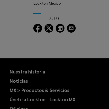
Lockton México
ALERT
Follow
Follow
Follow
Follow
Lockton
Lockton
Lockton
Lockton
on
on
on
on
Facebook
Twitter
LinkedIn
Email
Nuestra historia
Noticias
MX > Productos & Servicios
Únete a Lockton - Lockton MX
Oficinas