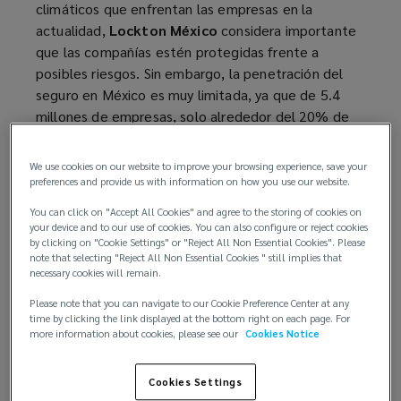
climáticos que enfrentan las empresas en la
actualidad,
Lockton México
considera importante
que las compañías estén protegidas frente a
posibles riesgos. Sin embargo, la penetración del
seguro en México es muy limitada, ya que de 5.4
millones de empresas, solo alrededor del 20% de
las empresas (cifras INEGI), cuentan con algún tipo
de seguro.
We use cookies on our website to improve your browsing experience, save your
preferences and provide us with information on how you use our website.
You can click on "Accept All Cookies" and agree to the storing of cookies on
your device and to our use of cookies. You can also configure or reject cookies
Asimismo, a nivel internacional, la inversión en
by clicking on "Cookie Settings" or "Reject All Non Essential Cookies". Please
seguros como porcentaje del PIB, México solo
note that selecting "Reject All Non Essential Cookies " still implies that
necessary cookies will remain.
representa el (3.2%), estando muy por debajo de
Chile (4.1%) y Brasil (5%) y del promedio de la
Please note that you can navigate to our Cookie Preference Center at any
time by clicking the link displayed at the bottom right on each page. For
OCDE del (9.3%), lo cual subraya el potencial de
more information about cookies, please see our
Cookies Notice
negocio y la necesidad de concientización y
asesoramiento en gestión de riesgos y seguros.
Cookies Settings