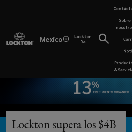
Skip
Contáct
to
Sobre
main
nosotro
content
Estamos
Lockton
Mexico
Carr
Re
listos
Noti
para
Product
& Servici
ayudarte
con
toda
su
Lockton supera los $4B