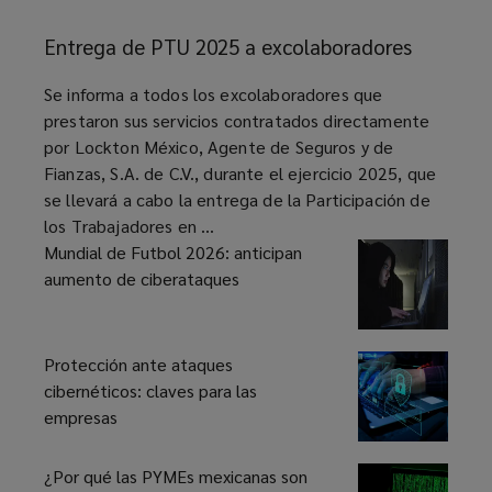
Entrega
de
Entrega de PTU 2025 a excolaboradores
PTU
2025
article
Se informa a todos los excolaboradores que
a
prestaron sus servicios contratados directamente
excolaboradores
por Lockton México, Agente de Seguros y de
Fianzas, S.A. de C.V., durante el ejercicio 2025, que
se llevará a cabo la entrega de la Participación de
los Trabajadores en ...
Mundial de Futbol 2026: anticipan
aumento de ciberataques
Protección ante ataques
cibernéticos: claves para las
empresas
¿Por qué las PYMEs mexicanas son