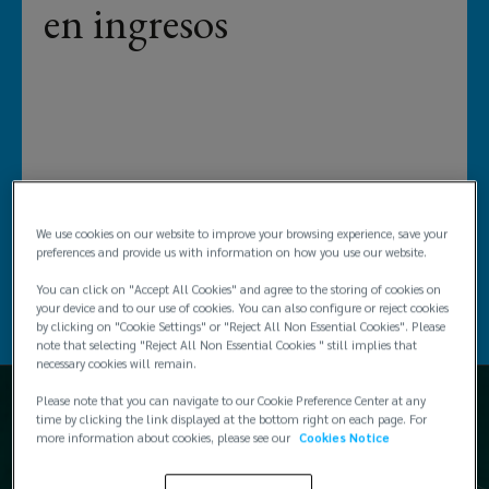
gestión
en ingresos
de
riesgos,
beneficios
Learn More
para
We use cookies on our website to improve your browsing experience, save your
preferences and provide us with information on how you use our website.
empleados,
You can click on "Accept All Cookies" and agree to the storing of cookies on
1
/
5
your device and to our use of cookies. You can also configure or reject cookies
fianzas,
by clicking on "Cookie Settings" or "Reject All Non Essential Cookies". Please
note that selecting "Reject All Non Essential Cookies " still implies that
necessary cookies will remain.
flotillas
Please note that you can navigate to our Cookie Preference Center at any
time by clicking the link displayed at the bottom right on each page. For
de
more information about cookies, please see our
Cookies Notice
autos