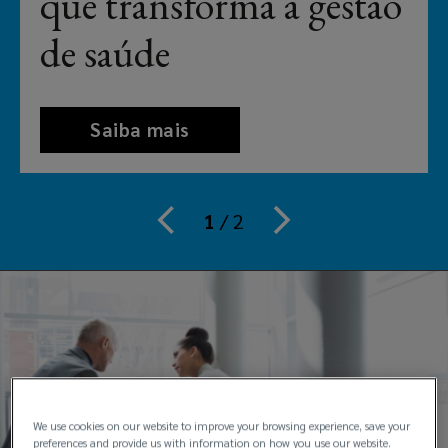
que transforma a gestão
independente
de saúde
do
mundo
Saiba mais
1
/
2
We use cookies on our website to improve your browsing experience, save your
preferences and provide us with information on how you use our website.