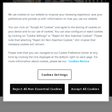
plano
We use cookies on our website to improve your browsing experience, save your
de
preferences and provide us with information on how you use our website.
Consultoria Atuarial
You can click on "Accept All Cookies" and agree to the storing of cookies on
previdência
your device and to our use of cookies. You can also configure or reject cookies
by clicking on "Cookie Settings" or "Reject All Non Essential Cookies". Please
de Benefícios
note that selecting "Reject All Non Essential Cookies " still implies that
complementar,
necessary cookies will remain.
Please note that you can navigate to our Cookie Preference Center at any
você
A Lockton Consultoria conta com uma equipe
time by clicking the link displayed at the bottom right on each page. For
more information about cookies, please see our
Cookies Notice
multidisciplinar, com larga experiência no
aproveita
mercado em programas de saúde, altamente
Cookies Settings
qualificada, sendo responsável pelo desenho
uma
e implementação do modelo em diversas
empresas nacionais e multinacionais.
Reject All Non-Essential Cookies
Accept All Cookies
série
de