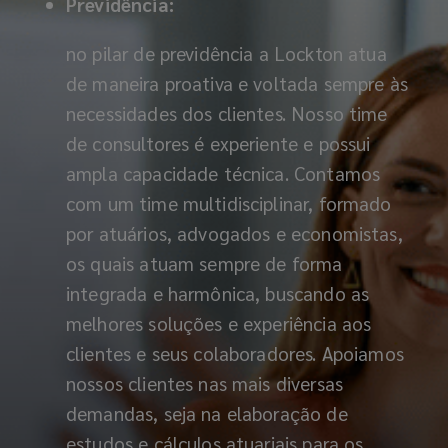
Previdência:
aposentadoria.
no pilar de previdência a Lockton atua
de maneira proativa e voltada sempre às
necessidades dos clientes. Nosso time
de consultores é experiente e possui
ampla capacidade técnica. Contamos
com um time multidisciplinar, formado
por atuários, advogados e economistas,
os quais atuam sempre de forma
integrada e harmônica, buscando as
melhores soluções e experiência aos
clientes e seus colaboradores. Apoiamos
nossos clientes nas mais diversas
demandas, seja na elaboração de
estudos e cálculos atuariais para os