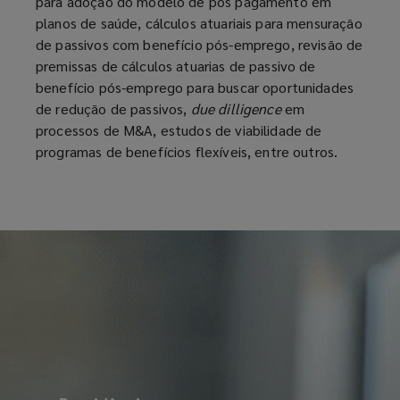
aumenta
para adoção do modelo de pós pagamento em
planos de saúde, cálculos atuariais para mensuração
a
de passivos com benefício pós-emprego, revisão de
premissas de cálculos atuarias de passivo de
produtividade
benefício pós-emprego para buscar oportunidades
de redução de passivos,
due dilligence
em
e
processos de M&A, estudos de viabilidade de
programas de benefícios flexíveis, entre outros.
dá
toda
tranquilidade
no
momento
de