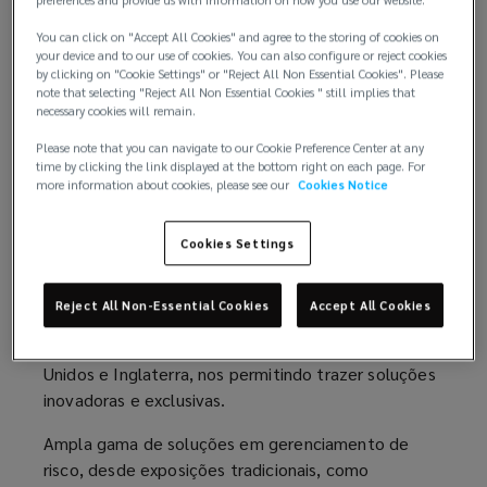
de
You can click on "Accept All Cookies" and agree to the storing of cookies on
your device and to our use of cookies. You can also configure or reject cookies
by clicking on "Cookie Settings" or "Reject All Non Essential Cookies". Please
Atendimento especializado na indústria financeira
investimentos.
note that selecting "Reject All Non Essential Cookies " still implies that
em seus diversos segmentos, incluindo bancos,
necessary cookies will remain.
seguradoras, gestoras de ativo e fundos de
Please note that you can navigate to our Cookie Preference Center at any
investimentos.
time by clicking the link displayed at the bottom right on each page. For
more information about cookies, please see our
Cookies Notice
Profissionais com +20 anos de experiência em linhas
financeiras e profundo conhecimento na elaboração
Cookies Settings
de clausulados para atender diferentes
necessidades.
Reject All Non-Essential Cookies
Accept All Cookies
Especialistas em constante contato com seus
pares de outros países, principalmente Estados
Unidos e Inglaterra, nos permitindo trazer soluções
inovadoras e exclusivas.
Ampla gama de soluções em gerenciamento de
risco, desde exposições tradicionais, como