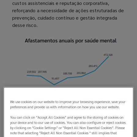
custos assistenciais e reputação corporativa,
reforçando a necessidade de ações estruturadas de
prevenção, cuidado contínuo e gestão integrada
desse risco.
We use cookies on our website to improve your browsing experience, save your
As cinco principais doenças que motivaram esses
preferences and provide us with information on how you use our website.
afastamentos se mantiveram em 2023 e 2024,
You can click on "Accept All Cookies" and agree to the storing of cookies on
porém com aumentos relevantes de um ano para o
your device and to our use of cookies. You can also configure or reject cookies
outro. Além do maior número de casos, houve
by clicking on "Cookie Settings" or "Reject All Non Essential Cookies". Please
note that selecting "Reject All Non Essential Cookies " still implies that
crescimento na gravidade dos quadros e no tempo