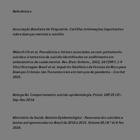
Referências:
Associação Brasileira de Psiquiatria. Cartilha: informações importantes
sobre doenças mentais e suicídio.
Wünsch CG et al. Prevalência e fatores associados ao com-portamento
suicida e à tentativa de suicídio identificados no acolhimento em
ambulatórios de saúde mental. Rev. Eletr. Enferm., 2022; 24:72997, 1-9
Vital Strategies Brasil et al. Inquérito Telefônico de Fatores de Risco para
Doenças Crônicas não Transmissíveis em tem-pos de pandemia – Covitel
2023.
Botega NJ. Comportamento suicida: epidemiologia. Psicol. USP 25 (3) •
Sep-Dec 2014.
Ministério da Saúde. Boletim Epidemiológico - Panorama dos suicídios e
lesões autoprovocadas no Brasil de 2010 a 2021. Volume 55 | N.º 4 | 6 fev.
2024.