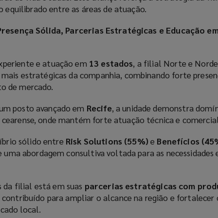
o equilibrado entre as áreas de atuação.
 Presença Sólida, Parcerias Estratégicas e Educação e
xperiente e atuação em
13 estados
, a filial Norte e Nord
mais estratégicas da companhia, combinando forte presen
o de mercado.
um posto avançado em
Recife
, a unidade demonstra domí
cearense, onde mantém forte atuação técnica e comercial
íbrio sólido entre
Risk Solutions (55%)
e
Benefícios (45
 e uma abordagem consultiva voltada para as necessidades 
 da filial está em suas
parcerias estratégicas com prod
 contribuído para ampliar o alcance na região e fortalecer 
cado local.