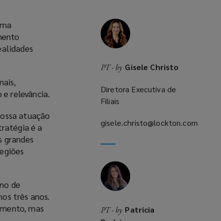
uma
imento
ealidades
Gisele Christo
PT - by
nais,
Diretora Executiva de
e relevância.
Filiais
nossa atuação
gisele.christo@lockton.com
tratégia é a
(opens
s grandes
a
regiões
new
window)
ano de
os três anos.
imento, mas
Patricia
PT - by