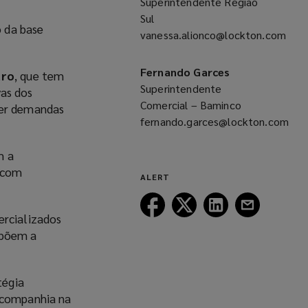
Superintendente Região
window)
Sul
 da base
vanessa.alionco@lockton.com
(opens
a
Fernando Garces
uro
, que tem
new
Superintendente
vas dos
window)
Comercial – Baminco
der demandas
fernando.garces@lockton.com
(opens
m a
a
s com
new
ALERT
window)
Follow
Follow
Follow
Follow
Lockton
Lockton
Lockton
Lockton
ercializados
on
on
on
on
mpõem a
Facebook
Twitter
LinkedIn
Email
tégia
a companhia na