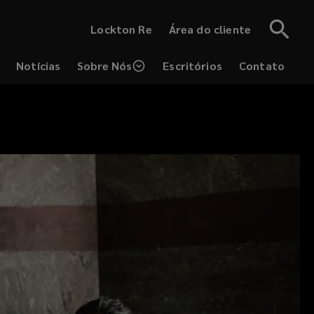
(opens
Lockton Re
Área do cliente
a
new
window)
Notícias
Sobre Nós
Escritórios
Contato