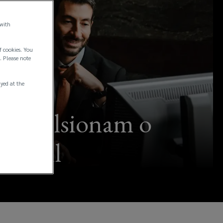
 with
f cookies. You
. Please note
ayed at the
s Impulsionam o
Brasil