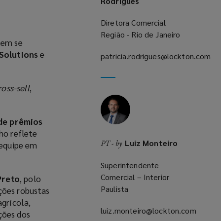
Rodrigues
Diretora Comercial
Região - Rio de Janeiro
tem se
 Solutions
e
patricia.rodrigues@lockton.com
(opens
a
ross-sell
,
new
window)
de prêmios
ho reflete
Luiz Monteiro
PT - by
 equipe em
Superintendente
Comercial – Interior
Preto
, polo
Paulista
ções robustas
agrícola,
luiz.monteiro@lockton.com
ções dos