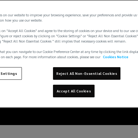
es on our website to improve your browsing experience, save your preferences and provide us
on how you use our website.
 on "Accept All Cookies" and agree to the storing of cookies on your device and to our use o
igure or reject cookies by clicking on "Cookie Settings" or "Reject All Non Essential Cookies"
g "Reject All Non Essential Cookies " still implies that necessary cookies will remain.
hat you can navigate to our Cookie Preference Center at any time by clicking the link displ
 on each page. For more information about cookies, please see our
Cookies Notice
giões: Como as Filiai
 Settings
Reject All Non-Essential Cookies
imento da Lockton no 
Accept All Cookies