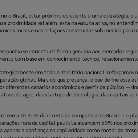
o o Brasil, estar próximo do cliente é uma estratégia, e 
ssa proximidade vai além, está na escuta ativa, no entend
micos locais e nas soluções construídas sob medida para r
a companhia se conecta de forma genuína aos mercados regio
imento com base em conhecimento técnico, relacionamento 
rategicamente em todo o território nacional, reforçamos 
peração global. Mais do que presença, o que define essa es
s diferentes cenários econômicos e perfis de público — do
ativas do agro, das startups de tecnologia, das capitais às 
ntam cerca de 30% da receita da companhia no Brasil, e o pl
perações fora da capital paulista alcancem 50% nos próxim
o apenas a confiança na capilaridade como motor de cresc
ntregar excelência onde quer que o cliente esteja.