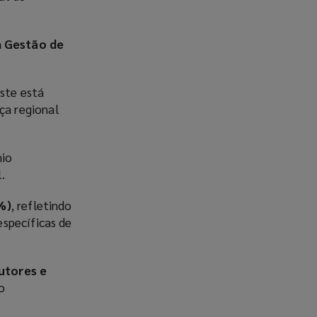
m Gestão de
este está
ça regional
nio
.
%)
, refletindo
específicas de
utores e
o