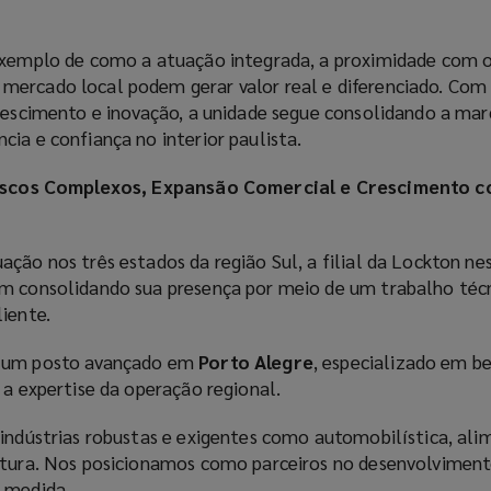
exemplo de como a atuação integrada, a proximidade com os
mercado local podem gerar valor real e diferenciado. Co
crescimento e inovação, a unidade segue consolidando a ma
ia e confiança no interior paulista.
 Riscos Complexos, Expansão Comercial e Crescimento 
ção nos três estados da região Sul, a filial da Lockton ne
m consolidando sua presença por meio de um trabalho técn
iente.
m um posto avançado em
Porto Alegre
, especializado em be
 a expertise da operação regional.
 indústrias robustas e exigentes como automobilística, ali
atura. Nos posicionamos como parceiros no desenvolviment
b medida.