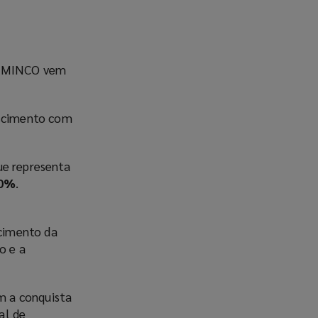
 BAMINCO vem
escimento com
que representa
0%
.
cimento da
o e a
m a conquista
al de