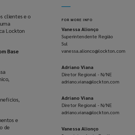
(opens
a
new
 clientes e o
FOR MORE INFO
window)
m uma
Vanessa Alionço
rca Lockton
Superintendente Região
Sul
com Base
vanessa.alionco@lockton.com
(opens
a
Adriano Viana
ssa
new
Diretor Regional - N/NE
ico,
window)
adriano.viana@lockton.com
(opens
a
Adriano Viana
nefícios,
new
Diretor Regional - N/NE
window)
adriano.viana@lockton.com
mentos e
(opens
o de
a
Vanessa Alionço
new