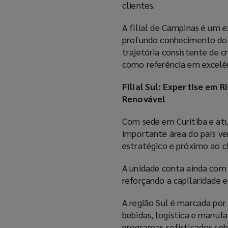
clientes.
A filial de Campinas é um 
profundo conhecimento do 
trajetória consistente de 
como referência em excelênc
Filial Sul: Expertise em
Renovável
Com sede em Curitiba e atua
importante área do país ve
estratégico e próximo ao cl
A unidade conta ainda co
reforçando a capilaridade e
A região Sul é marcada por
bebidas, logística e manuf
programas sofisticados so