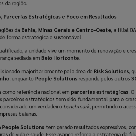
es da região.
, Parcerias Estratégicas e Foco em Resultados
regiões da
Bahia, Minas Gerais e Centro-Oeste
, a filial
de forma estratégica e sustentável.
alificado, a unidade vive um momento de renovação e cr
erança sediada em
Belo Horizonte
.
pulsionado majoritariamente pela área de
Risk Solutions
, 
enho
, enquanto
People Solutions
responde pelos outros
3
aca como referência nacional em
parcerias estratégicas
. O
 parceiros estratégicos tem sido fundamental para o cres
 considerado um verdadeiro
benchmark
, permitindo o acess
empresas baianas.
m
People Solutions
tem gerado resultados expressivos, co
ras de vida e saúde. Esse avanço reforça a estratégia da fili