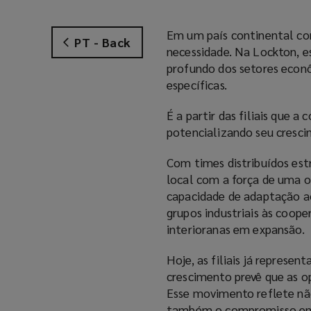
Em um país continental com
PT - Back
necessidade. Na Lockton, e
profundo dos setores econô
específicas.
É a partir das filiais que 
potencializando seu cresc
Com times distribuídos est
local com a força de uma o
capacidade de adaptação ao
grupos industriais às cooper
interioranas em expansão.
Hoje, as filiais já represe
crescimento prevê que as o
Esse movimento reflete nã
também o compromisso em e