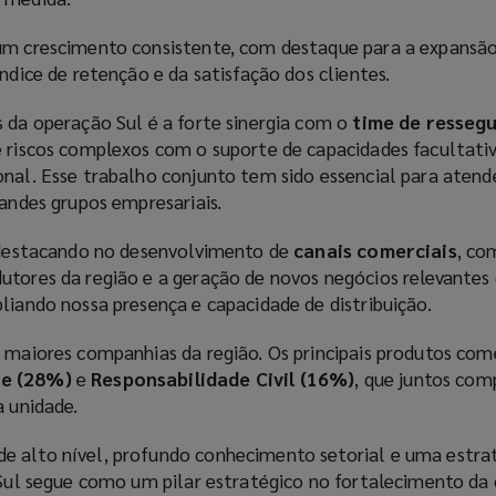
um crescimento consistente, com destaque para a expansão
índice de retenção e da satisfação dos clientes.
s da operação Sul é a forte sinergia com o
time de resseg
e riscos complexos com o suporte de capacidades facultati
onal. Esse trabalho conjunto tem sido essencial para aten
randes grupos empresariais.
e destacando no desenvolvimento de
canais comerciais
, co
utores da região e a geração de novos negócios relevante
liando nossa presença e capacidade de distribuição.
s maiores companhias da região. Os principais produtos com
e (28%)
e
Responsabilidade Civil (16%)
, que juntos co
a unidade.
e alto nível, profundo conhecimento setorial e uma estra
l Sul segue como um pilar estratégico no fortalecimento d