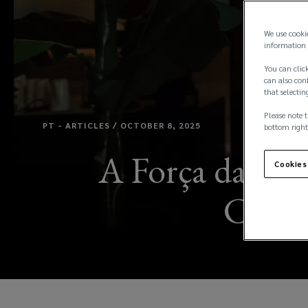
We use cooki
information 
You can click
can also conf
that selectin
Please note t
PT - ARTICLES / OCTOBER 8, 2025
bottom right
A Força das Re
Cookies
Cresc