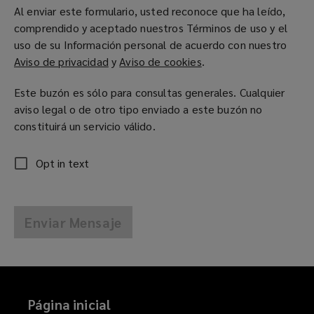
Al enviar este formulario, usted reconoce que ha leído,
comprendido y aceptado nuestros Términos de uso y el
uso de su Información personal de acuerdo con nuestro
Aviso de privacidad
(
y
Aviso de cookies
(
.
o
o
Este buzón es sólo para consultas generales. Cualquier
p
p
aviso legal o de otro tipo enviado a este buzón no
e
e
constituirá un servicio válido.
n
n
s
s
a
a
Opt in text
n
n
e
e
w
w
Enviar Mensaje
w
w
i
i
n
n
d
d
o
o
Página inicial
w
w