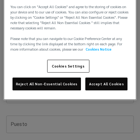
con
Apellido
You can click on "Accept All Cookies" and agree to the storing of cookies on
your device and to our use of cookies. You can also configure or reject cookies
el
by clicking on "Cookie Settings" or "Reject All Non Essential Cookies". Please
note that selecting "Reject All Non Essential Cookies " still implies that
necessary cookies will remain.
equipo
Email
Please note that you can navigate to our Cookie Preference Center at any
time by clicking the link displayed at the bottom right on each page. For
de
more information about cookies, please see our
Cookies Notice
Lockton
Teléfono
Cookies Settings
Perú
Reject All Non-Essential Cookies
Accept All Cookies
Nombre de Empresa
Puesto