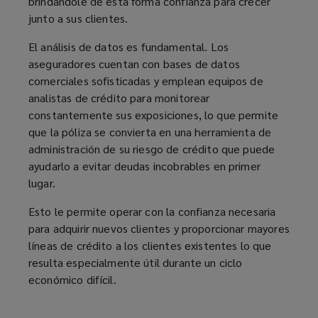
brindándole de esta forma confianza para crecer
económico
junto a sus clientes.
El análisis de datos es fundamental. Los
cada
aseguradores cuentan con bases de datos
comerciales sofisticadas y emplean equipos de
vez
analistas de crédito para monitorear
constantemente sus exposiciones, lo que permite
más
que la póliza se convierta en una herramienta de
administración de su riesgo de crédito que puede
incierto,
ayudarlo a evitar deudas incobrables en primer
lugar.
el
Esto le permite operar con la confianza necesaria
seguro
para adquirir nuevos clientes y proporcionar mayores
líneas de crédito a los clientes existentes lo que
de
resulta especialmente útil durante un ciclo
económico difícil.
crédito