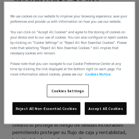
crecimiento de sus
los
ventas, protegiendo su
We use cookies on our website to improve your browsing experience, save your
preferences and provide us with information on how you use our website.
bienes
flujo de caja y
You can click on "Accept All Cookies" and agree to the storing of cookies on
your device and to our use of cookies. You can also configure or reject cookies
y
rentabilidad
by clicking on "Cookie Settings" or "Reject All Non Essential Cookies". Please
note that selecting "Reject All Non Essential Cookies " still implies that
necessary cookies will remain.
servicios
Please note that you can navigate to our Cookie Preference Center at any
time by clicking the link displayed at the bottom right on each page. For
que
(opens
(opens
(opens
more information about cookies, please see our
Cookies Notice
a
a
a
ofrece.
new
new
new
Cookies Settings
window)
window)
window)
El seguro de crédito es una forma sencilla y
En
rentable de garantizar que se le pague por los
Reject All Non-Essential Cookies
Accept All Cookies
bienes y servicios que ofrece. En un clima
un
económico cada vez más incierto, el seguro de
crédito lo protege el riesgo de deudas incobrables
clima
permitiendo proteger su flujo de caja y rentabilidad,