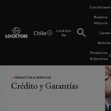
Skip
Contáctano
to
(opens
Nuestra
main
a
Historia
content
new
El
Lockton
window)
Chile
Career
Re
seguro
Noticia
de
Productos
& Servicios
crédito
es
—
PRODUCTOS & SERVICIOS
Crédito y Garantías
una
forma