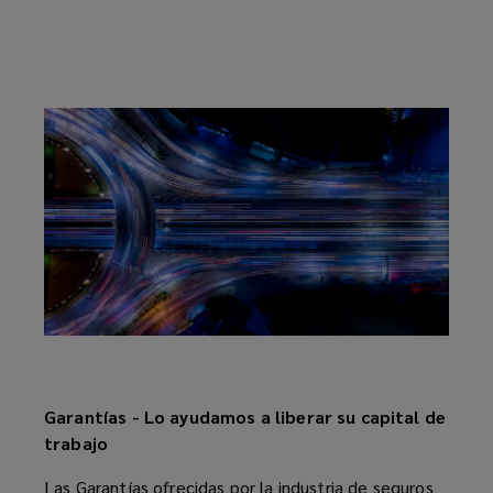
lo
protege
del
riesgo
de
deudas
incobrables
permitiendo
Garantías - Lo ayudamos a liberar su capital de
proteger
trabajo
su
Las Garantías ofrecidas por la industria de seguros