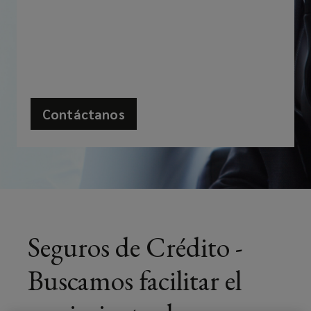
sencilla
y
rentable
de
Contáctanos
(opens
garantizar
a
new
que
window)
se
le
Seguros de Crédito -
pague
Buscamos facilitar el
por