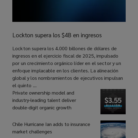
Lockton
supera
Lockton supera los $4B en ingresos
los
$4B
article
Lockton supera los 4.000 billones de dólares de
en
ingresos en el ejercicio fiscal de 2025, impulsado
ingresos
por un crecimiento orgánico líder en el sector y un
enfoque implacable en los clientes. La alineación
global y los nombramientos de ejecutivos impulsan
el quinto ...
Private ownership model and
industry-leading talent deliver
double-digit organic growth
Chile Hurricane Ian adds to insurance
market challenges