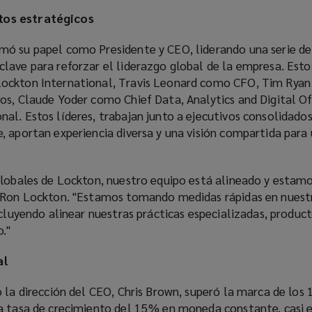
os estratégicos
ó su papel como Presidente y CEO, liderando una serie de
lave para reforzar el liderazgo global de la empresa. Esto
ockton International, Travis Leonard como CFO, Tim Rya
os, Claude Yoder como Chief Data, Analytics and Digital Of
al. Estos líderes, trabajan junto a ejecutivos consolidad
, aportan experiencia diversa y una visión compartida para
globales de Lockton, nuestro equipo está alineado y estam
o Ron Lockton. "Estamos tomando medidas rápidas en nuest
ncluyendo alinear nuestras prácticas especializadas, product
."
al
 la dirección del CEO, Chris Brown, superó la marca de los 
a tasa de crecimiento del 15% en moneda constante, casi e