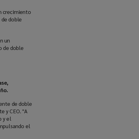
un crecimiento
 de doble
on un
o de doble
ase,
ño.
tente de doble
te y CEO. "A
 y el
impulsando el