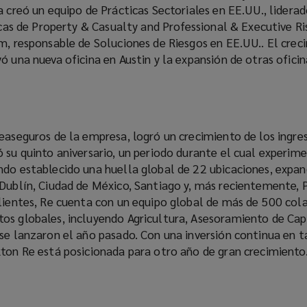
a creó un equipo de Prácticas Sectoriales en EE.UU., liderad
ticas de Property & Casualty and Professional & Executive Ri
im, responsable de Soluciones de Riesgos en EE.UU.. El crec
ó una nueva oficina en Austin y la expansión de otras oficin
reaseguros de la empresa, logró un crecimiento de los ingre
 su quinto aniversario, un periodo durante el cual experim
ndo establecido una huella global de 22 ubicaciones, expa
Dublín, Ciudad de México, Santiago y, más recientemente, Pa
clientes, Re cuenta con un equipo global de más de 500 co
os globales, incluyendo Agricultura, Asesoramiento de Cap
se lanzaron el año pasado. Con una inversión continua en t
kton Re está posicionada para otro año de gran crecimiento