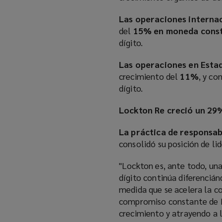
Las operaciones internac
del
15% en moneda cons
dígito.
Las operaciones en Estad
crecimiento del
11%
, y co
dígito.
Lockton Re creció un 29
La práctica de responsab
consolidó su posición de li
"Lockton es, ante todo, un
dígito continúa diferenciá
medida que se acelera la co
compromiso constante de L
crecimiento y atrayendo a l