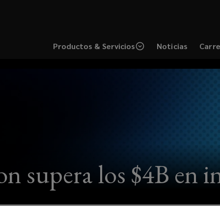
Productos & Servicios
Noticias
Carr
(opens
(ope
a
a
new
new
window)
wind
n supera los $4B en i