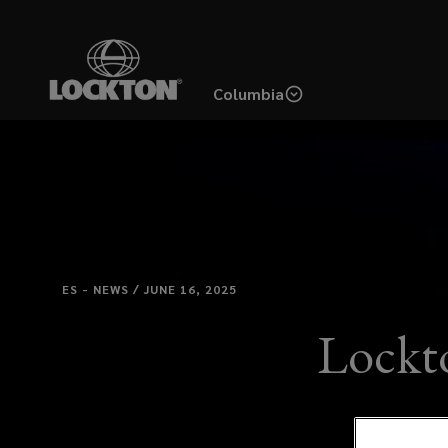
Skip
to
main
Columbia
content
ES - NEWS / JUNE 16, 2025
Lockto