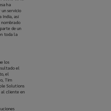
esa ha
 un servicio
 India, así
ha nombrado
 parte de un
n toda la
e los
esultado el
o, el
ro, Tim
ple Solutions
 al cliente en
luciones