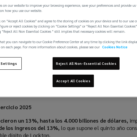
es on our website to improve your browsing experience, save your preferences and provide us
on how you use our website.
 on "Accept All Cookies" and agree to the storing of cookies on your device and to our use o
igure or reject cookies by clicking on "Cookie Settings" or "Reject All Non Essential Cookies"
billones de dólares de ingresos en el ejercicio fiscal d
g "Reject All Non Essential Cookies " still implies that necessary cookies will remain.
ento orgánico líder en el sector y un enfoque implacab
hat you can navigate to our Cookie Preference Center at any time by clicking the link displ
 on each page. For more information about cookies, please see our
Cookies Notice
 nombramientos de ejecutivos impulsan el quinto año conse
 Settings
Reject All Non-Essential Cookies
ble dígito de Lockton
edor de seguros independiente y privado del mundo, registr
Accept All Cookies
 en el ejercicio fiscal que finalizó el 30 de abril de 2025, l
sta de crecimiento anual (TCAC) de cinco años superior a
ercicio 2025
cieron un 13%, hasta los 4.000 billones de dólares,
im
de los ingresos del 13%,
lo que supone el quinto año con
ble dígito de Lockton.