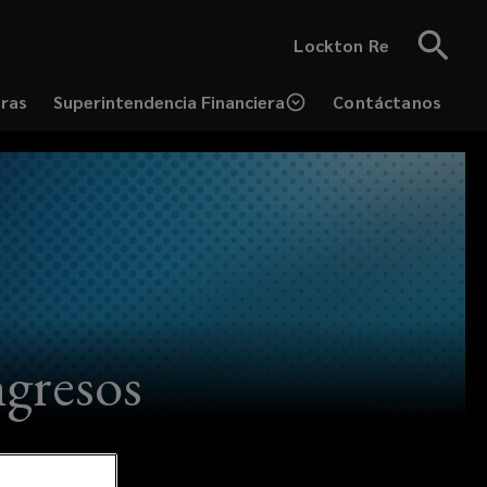
Lockton Re
eras
Superintendencia Financiera
Contáctanos
ns
ow)
ngresos