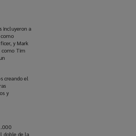
s incluyeron a
n como
ficer, y Mark
os como Tim
 un
os creando el
ras
os y
1.000
l doble de la