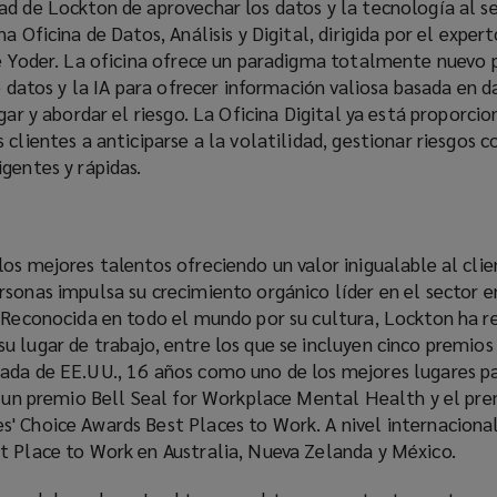
d de Lockton de aprovechar los datos y la tecnología al se
a Oficina de Datos, Análisis y Digital, dirigida por el expert
de Yoder. La oficina ofrece un paradigma totalmente nuevo 
de datos y la IA para ofrecer información valiosa basada en d
gar y abordar el riesgo. La Oficina Digital ya está proporci
 clientes a anticiparse a la volatilidad, gestionar riesgos 
gentes y rápidas.
os mejores talentos ofreciendo un valor inigualable al clie
sonas impulsa su crecimiento orgánico líder en el sector e
. Reconocida en todo el mundo por su cultura, Lockton ha r
u lugar de trabajo, entre los que se incluyen cinco premios
ada de EE.UU., 16 años como uno de los mejores lugares pa
s, un premio Bell Seal for Workplace Mental Health y el pr
' Choice Awards Best Places to Work. A nivel internaciona
t Place to Work en Australia, Nueva Zelanda y México.