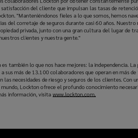
ros colaboradores Lockton por obtener constantemente pu
atisfacción del cliente que impulsan las tasas de retenció
Lockton. "Manteniéndonos fieles a lo que somos, hemos nav
cias del corretaje de seguros durante casi 60 años. Nuestr
piedad privada, junto con una gran cultura del lugar de tr
uestros clientes y nuestra gente."
n es también lo que nos hace mejores: la independencia. La
 a sus más de 13.100 colaboradores que operan en más de 
 las necesidades de riesgo y seguros de los clientes. Con u
l mundo, Lockton ofrece el profundo conocimiento necesari
más información, visita
www.lockton.com.
(
o
p
e
n
s