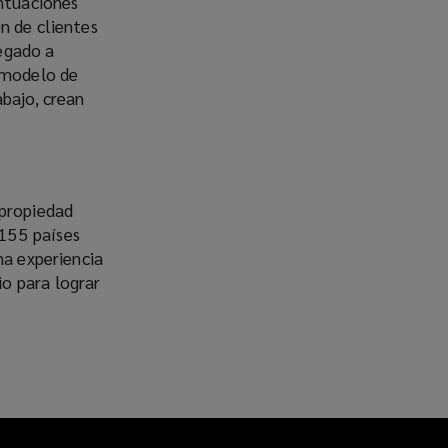
ntuaciones
n de clientes
egado a
o modelo de
abajo, crean
 propiedad
155 países
na experiencia
o para lograr