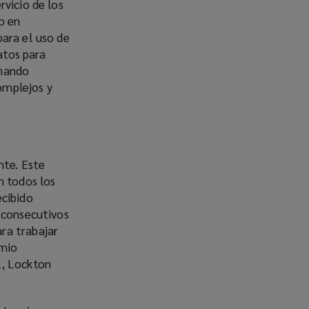
rvicio de los
o en
para el uso de
atos para
onando
complejos y
nte. Este
n todos los
ecibido
 consecutivos
ra trabajar
emio
l, Lockton