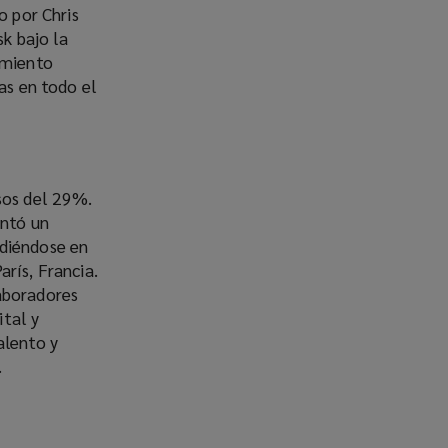
o por Chris
sk bajo la
imiento
as en todo el
sos del 29%.
entó un
ndiéndose en
rís, Francia.
laboradores
ital y
alento y
.